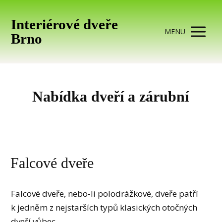
Interiérové dveře
MENU
Brno
Nabídka dveří a zárubní
Falcové dveře
Falcové dveře, nebo-li polodrážkové, dveře patří
k jedněm z nejstarších typů klasických otočných
dveří vůbec.